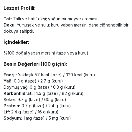
Lezzet Profili:
Tat:
Tatlı ve hafif ekşi; yoğun bir meyve aroması.
Doku:
Yumuşak ve sulu; kuru yaban mersini daha çiğnenebilir bir
dokuya sahiptir.
İçindekiler:
%100 doğal yaban mersini (taze veya kuru)
Besin Değerleri (100 g için):
Enerji:
Yaklaşık 57 kcal (taze) / 320 kcal (kuru)
Yağ:
0.3 g (taze) / 2.7 g (kuru)
Doymuş yağ: 0 g (taze) / 0.3 g (kuru)
Karbonhidrat:
14.5 g (taze) / 82 g (kuru)
Şeker: 9.7 g (taze) / 60 g (kuru)
Protein:
0.7 g (taze) / 2.4 g (kuru)
Lif:
2.4 g (taze) / 16 g (kuru)
Sodyum:
1 mg (taze) / 5 mg (kuru)