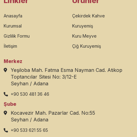
Linkler
Ürünler
Anasayfa
Çekirdek Kahve
Kurumsal
Kuruyemiş
Gizlilik Formu
Kuru Meyve
İletişim
Çiğ Kuruyemiş
Merkez
Yeşiloba Mah. Fatma Esma Nayman Cad. Atikop
Toptancılar Sitesi No: 3/12-E
Seyhan / Adana
+90 530 481 36 46
Şube
Kocavezir Mah. Pazarlar Cad. No:55
Seyhan / Adana
+90 533 621 55 65