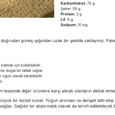
Karbonhidrat:
74 g
Şeker: 59 g
Protein:
2 g
Lif:
6 g
Sodyum:
10 mg
doğrudan güneş ışığından uzak bir şekilde saklayınız. Paket
atmak için kullanılabilir.
k doğal bir tatlılık sağlar.
r öğün olarak tüketilebilir.
r.
tesisinde diğer ürünlere karşı alerjik olanların dikkat etmesi
k bir lezzet sunar. Yoğun aroması ve dengeli tatlı-ekşi 
ağlar. Sağlıklı bir atıştırmalık olarak da tercih edilebilecek