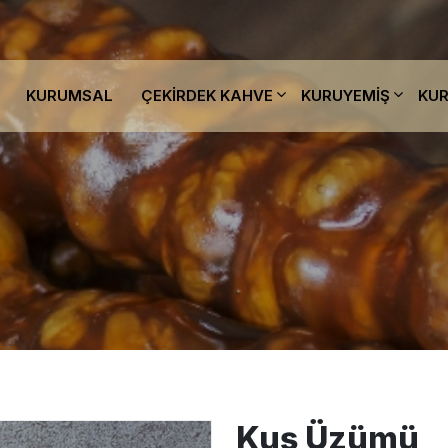
KURUMSAL
ÇEKIRDEK KAHVE
KURUYEMIŞ
KUR
Kuş Üzümü