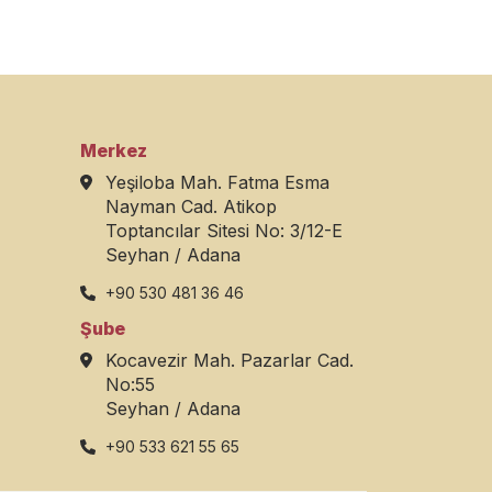
Merkez
Yeşiloba Mah. Fatma Esma
Nayman Cad. Atikop
Toptancılar Sitesi No: 3/12-E
Seyhan / Adana
+90 530 481 36 46
Şube
Kocavezir Mah. Pazarlar Cad.
No:55
Seyhan / Adana
+90 533 621 55 65