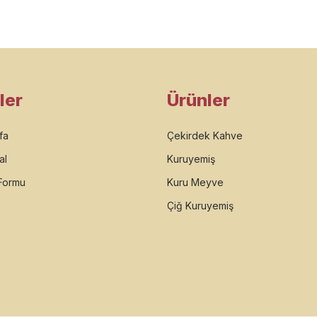
ler
Ürünler
fa
Çekirdek Kahve
al
Kuruyemiş
 Formu
Kuru Meyve
Çiğ Kuruyemiş