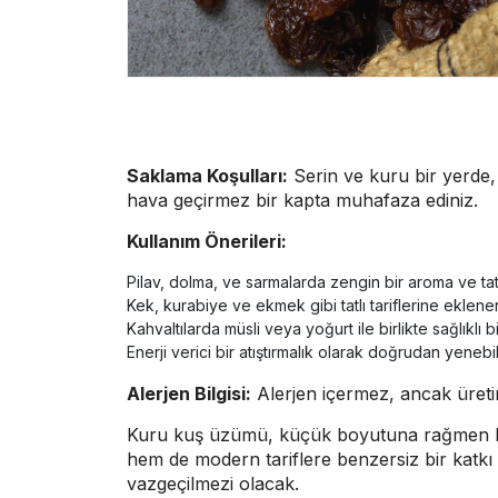
Saklama Koşulları:
Serin ve kuru bir yerde, 
hava geçirmez bir kapta muhafaza ediniz.
Kullanım Önerileri:
Pilav, dolma, ve sarmalarda zengin bir aroma ve tat k
Kek, kurabiye ve ekmek gibi tatlı tariflerine eklenere
Kahvaltılarda müsli veya yoğurt ile birlikte sağlıklı bi
Enerji verici bir atıştırmalık olarak doğrudan yenebili
Alerjen Bilgisi:
Alerjen içermez, ancak üretim 
Kuru kuş üzümü, küçük boyutuna rağmen büyü
hem de modern tariflere benzersiz bir katkı s
vazgeçilmezi olacak.