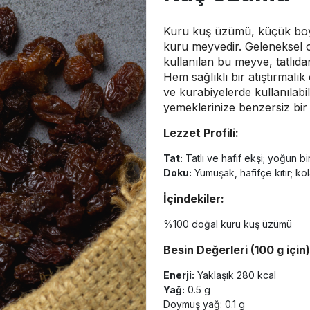
Kuru kuş üzümü, küçük boyu
kuru meyvedir. Geleneksel 
kullanılan bu meyve, tatlıd
Hem sağlıklı bir atıştırmalık
ve kurabiyelerde kullanılabili
yemeklerinize benzersiz bir t
Lezzet Profili:
Tat:
Tatlı ve hafif ekşi; yoğun bi
Doku:
Yumuşak, hafifçe kıtır; kol
İçindekiler:
%100 doğal kuru kuş üzümü
Besin Değerleri (100 g için)
Enerji:
Yaklaşık 280 kcal
Yağ:
0.5 g
Doymuş yağ: 0.1 g