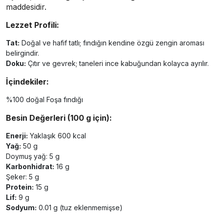
maddesidir.
Lezzet Profili:
Tat:
Doğal ve hafif tatlı; fındığın kendine özgü zengin aroması
belirgindir.
Doku:
Çıtır ve gevrek; taneleri ince kabuğundan kolayca ayrılır.
İçindekiler:
%100 doğal Foşa fındığı
Besin Değerleri (100 g için):
Enerji:
Yaklaşık 600 kcal
Yağ:
50 g
Doymuş yağ: 5 g
Karbonhidrat:
16 g
Şeker: 5 g
Protein:
15 g
Lif:
9 g
Sodyum:
0.01 g (tuz eklenmemişse)