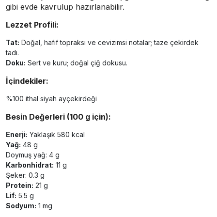
gibi evde kavrulup hazırlanabilir.
Lezzet Profili:
Tat:
Doğal, hafif topraksı ve cevizimsi notalar; taze çekirdek
tadı.
Doku:
Sert ve kuru; doğal çiğ dokusu.
İçindekiler:
%100 ithal siyah ayçekirdeği
Besin Değerleri (100 g için):
Enerji:
Yaklaşık 580 kcal
Yağ:
48 g
Doymuş yağ: 4 g
Karbonhidrat:
11 g
Şeker: 0.3 g
Protein:
21 g
Lif:
5.5 g
Sodyum:
1 mg