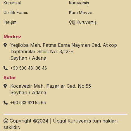
Kurumsal
Kuruyemiş
Gizlilik Formu
Kuru Meyve
İletişim
Çiğ Kuruyemiş
Merkez
Yeşiloba Mah. Fatma Esma Nayman Cad. Atikop
Toptancılar Sitesi No: 3/12-E
Seyhan / Adana
+90 530 481 36 46
Şube
Kocavezir Mah. Pazarlar Cad. No:55
Seyhan / Adana
+90 533 621 55 65
Copyright ©2024 | Üçgül Kuruyemiş tüm hakları
saklıdır.