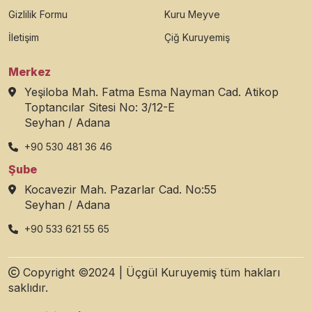
Gizlilik Formu
Kuru Meyve
İletişim
Çiğ Kuruyemiş
Merkez
Yeşiloba Mah. Fatma Esma Nayman Cad. Atikop
Toptancılar Sitesi No: 3/12-E
Seyhan / Adana
+90 530 481 36 46
Şube
Kocavezir Mah. Pazarlar Cad. No:55
Seyhan / Adana
+90 533 621 55 65
Copyright ©2024 | Üçgül Kuruyemiş tüm hakları
saklıdır.