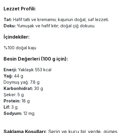
Lezzet Profili:
Tat:
Hafif tatlı ve kremamsı; kajunun doğal, saf lezzeti.
Doku:
Yumuşak ve hafif kıtır; doğal çiğ dokusu.
İçindekiler:
%100 doğal kaju
Besin Değerleri (100 g için):
Enerji:
Yaklaşık 553 kcal
Yağ:
44 g
Doymuş yağ: 7.8 g
Karbonhidrat:
30 g
Şeker: 5 g
Protein:
18 g
Lif:
3 g
Sodyum:
12 mg
Saklama Koşulları:
Serin ve kuru bir yerde, güneş