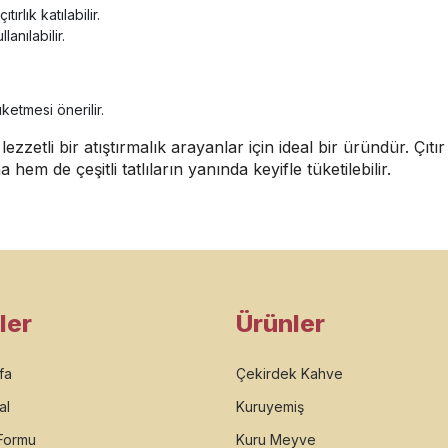
rlık katılabilir.
lanılabilir.
üketmesi önerilir.
zzetli bir atıştırmalık arayanlar için ideal bir üründür. Çı
em de çeşitli tatlıların yanında keyifle tüketilebilir.
ler
Ürünler
fa
Çekirdek Kahve
al
Kuruyemiş
 Formu
Kuru Meyve