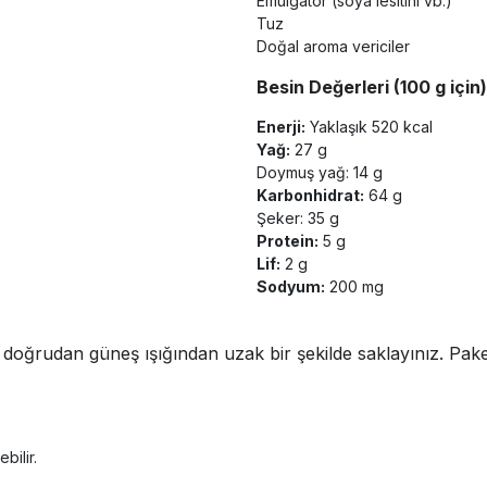
Emülgatör (soya lesitini vb.)
Tuz
Doğal aroma vericiler
Besin Değerleri (100 g için)
Enerji:
Yaklaşık 520 kcal
Yağ:
27 g
Doymuş yağ: 14 g
Karbonhidrat:
64 g
Şeker: 35 g
Protein:
5 g
Lif:
2 g
Sodyum:
200 mg
doğrudan güneş ışığından uzak bir şekilde saklayınız. Paket
bilir.