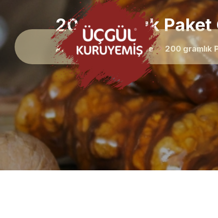
200 gramlık Paket 
Anasayfa
Kuru Meyve
200 gramlık 