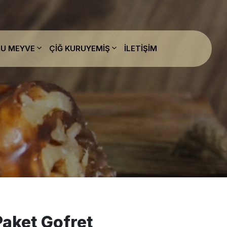
U MEYVE
ÇIĞ KURUYEMIŞ
İLETIŞIM
Paket Gofret