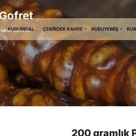
Gofret
KURUMSAL
ÇEKIRDEK KAHVE
KURUYEMIŞ
KUR
Paket Gofret
200 gramlık 