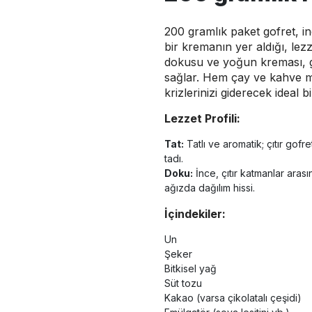
200 gramlık paket gofret, in
bir kremanın yer aldığı, lezze
dokusu ve yoğun kreması, 
sağlar. Hem çay ve kahve mo
krizlerinizi giderecek ideal b
Lezzet Profili:
Tat:
Tatlı ve aromatik; çıtır gof
tadı.
Doku:
İnce, çıtır katmanlar ar
ağızda dağılım hissi.
İçindekiler:
Un
Şeker
Bitkisel yağ
Süt tozu
Kakao (varsa çikolatalı çeşidi)